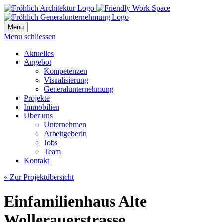
Menu
Menu schliessen
Aktuelles
Angebot
Kompetenzen
Visualisierung
Generalunternehmung
Projekte
Immobilien
Über uns
Unternehmen
Arbeitgeberin
Jobs
Team
Kontakt
« Zur Projektübersicht
Einfamilienhaus Alte
Wollerauerstrasse