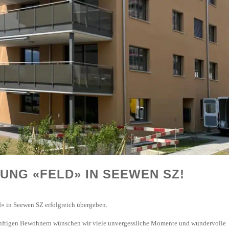
UNG «FELD» IN SEEWEN SZ!
» in Seewen SZ erfolgreich übergeben.
ünftigen Bewohnern wünschen wir viele unvergessliche Momente und wundervolle