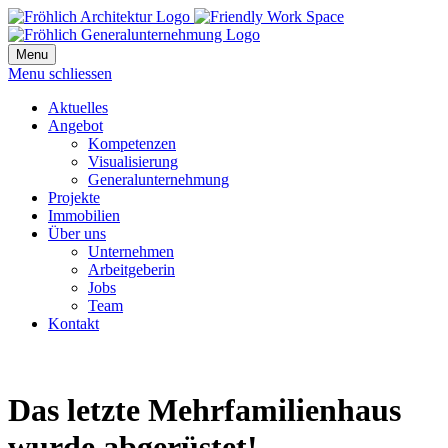
Menu
Menu schliessen
Aktuelles
Angebot
Kompetenzen
Visualisierung
Generalunternehmung
Projekte
Immobilien
Über uns
Unternehmen
Arbeitgeberin
Jobs
Team
Kontakt
Das letzte Mehrfamilienhaus
wurde abgerüstet!