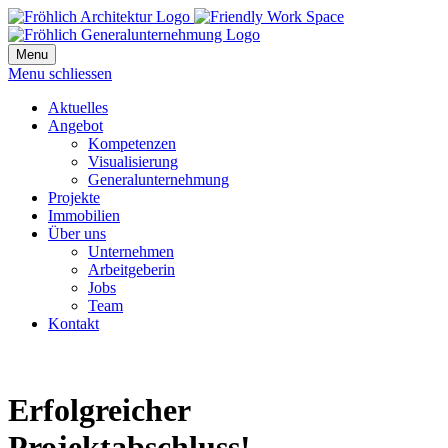
Menu
Menu schliessen
Aktuelles
Angebot
Kompetenzen
Visualisierung
Generalunternehmung
Projekte
Immobilien
Über uns
Unternehmen
Arbeitgeberin
Jobs
Team
Kontakt
Erfolgreicher
Projektabschluss!