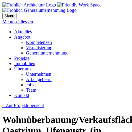
Menu
Menu schliessen
Aktuelles
Angebot
Kompetenzen
Visualisierung
Generalunternehmung
Projekte
Immobilien
Über uns
Unternehmen
Arbeitgeberin
Jobs
Team
Kontakt
« Zur Projektübersicht
Wohnüberbauung/Verkaufsfläc
Oastrium, Ufenaustr. (in