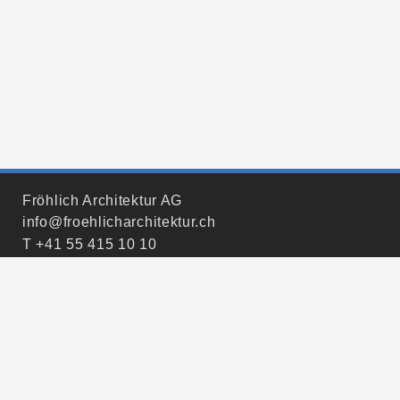
Fröhlich Architektur AG
info@froehlicharchitektur.ch
T
+41 55 415 10 10
Fröhlich Generalunternehmung AG
info@froehlichgeneralunternehmung.ch
T
+41 55 415 10 60
Impressum
Datenschutzerklärung