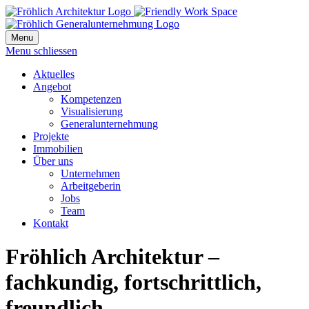
Menu
Menu schliessen
Aktuelles
Angebot
Kompetenzen
Visualisierung
Generalunternehmung
Projekte
Immobilien
Über uns
Unternehmen
Arbeitgeberin
Jobs
Team
Kontakt
Fröhlich Architektur –
fachkundig, fortschrittlich,
freundlich